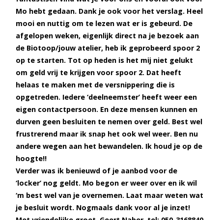
Mo hebt gedaan. Dank je ook voor het verslag. Heel
mooi en nuttig om te lezen wat er is gebeurd. De
afgelopen weken, eigenlijk direct na je bezoek aan
de Biotoop/jouw atelier, heb ik geprobeerd spoor 2
op te starten. Tot op heden is het mij niet gelukt
om geld vrij te krijgen voor spoor 2. Dat heeft
helaas te maken met de versnippering die is
opgetreden. Iedere ‘deelneemster’ heeft weer een
eigen contactpersoon. En deze mensen kunnen en
durven geen besluiten te nemen over geld. Best wel
frustrerend maar ik snap het ook wel weer. Ben nu
andere wegen aan het bewandelen. Ik houd je op de
hoogte!!
Verder was ik benieuwd of je aanbod voor de
‘locker’ nog geldt. Mo begon er weer over en ik wil
‘m best wel van je overnemen. Laat maar weten wat
je besluit wordt. Nogmaals dank voor al je inzet!
Met vriendelijke groet, Geert Naber tel: 050-3168840