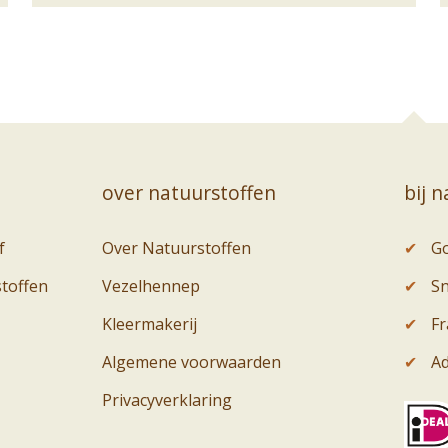
over natuurstoffen
bij 
f
Over Natuurstoffen
✔
Go
stoffen
Vezelhennep
✔
Sn
Kleermakerij
✔
Fr
Algemene voorwaarden
✔
Ad
Privacyverklaring